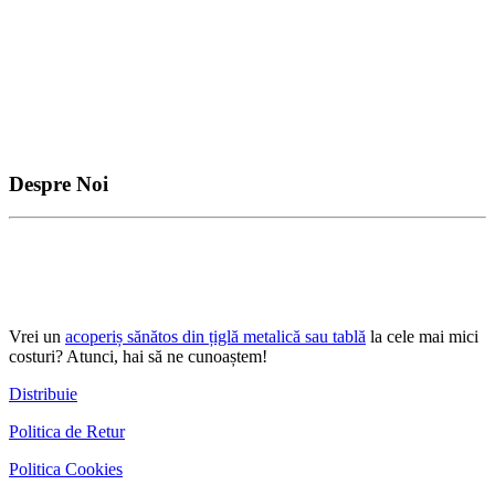
Despre Noi
Vrei un
acoperiș sănătos din țiglă metalică sau tablă
la cele mai mici
costuri? Atunci, hai să ne cunoaștem!
Distribuie
Politica de Retur
Politica Cookies