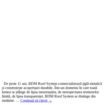
De peste 11 ani, BDM Roof System comercializează țiglă metalică
și construiește acoperișuri durabile. Într-un domeniu în care toată
lumea se plânge de lipsa meseriașilor, de nerespectarea termenelor
limită, de lipsa transparenței, BDM Roof System se distinge din
mulțime. …
Continuă să citești
→