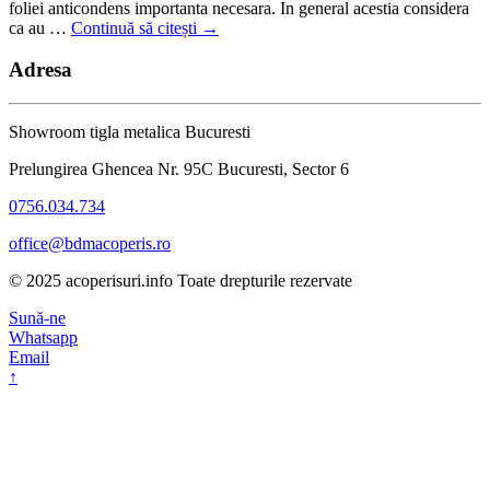
foliei anticondens importanta necesara. In general acestia considera
ca au …
Continuă să citești
→
Adresa
Showroom tigla metalica Bucuresti
Prelungirea Ghencea Nr. 95C Bucuresti, Sector 6
0756.034.734
office@bdmacoperis.ro
© 2025 acoperisuri.info Toate drepturile rezervate
Sună-ne
Whatsapp
Email
↑