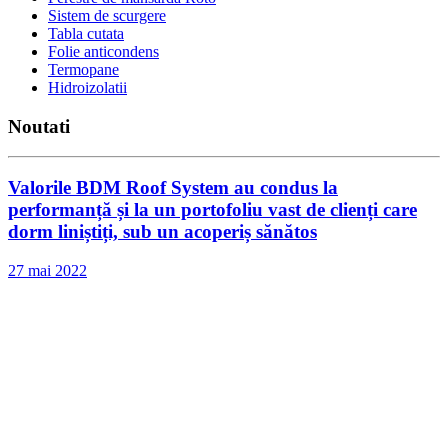
Sistem de scurgere
Tabla cutata
Folie anticondens
Termopane
Hidroizolatii
Noutati
Valorile BDM Roof System au condus la
performanță și la un portofoliu vast de clienți care
dorm liniștiți, sub un acoperiș sănătos
27 mai 2022