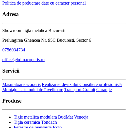
Politica de prelucrare date cu caracter personal
Adresa
Showroom tigla metalica Bucuresti
Prelungirea Ghencea Nr. 95C Bucuresti, Sector 6
0756034734
office@bdmacoperis.ro
Servicii
Masuratoare acoperis
Realizarea devizului
Consiliere profesionistă
Montajul sistemului de învelitoare
Transport Gratuit
Garanție
Produse
Tigle metalica modulara BudMat Venecja
Tigla ceramica Tondach
Ferestre de mansarda Roto