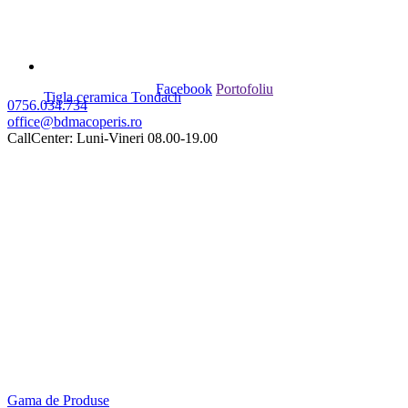
Facebook
Portofoliu
Tigla ceramica Tondach
0756.034.734
office@bdmacoperis.ro
CallCenter: Luni-Vineri 08.00-19.00
Gama de Produse