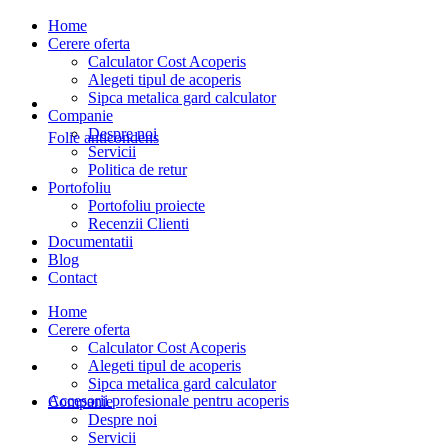
Home
Cerere oferta
Calculator Cost Acoperis
Alegeti tipul de acoperis
Sipca metalica gard calculator
Companie
Despre noi
Folie anticondens
Servicii
Politica de retur
Portofoliu
Portofoliu proiecte
Recenzii Clienti
Documentatii
Blog
Contact
Home
Cerere oferta
Calculator Cost Acoperis
Alegeti tipul de acoperis
Sipca metalica gard calculator
Accesorii profesionale pentru acoperis
Companie
Despre noi
Servicii