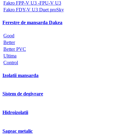
Fakro FPP-V U3 -FPU-V U3
Fakro FDY-V U3 Duet proSky
Ferestre de mansarda Dakea
Good
Better
Better PVC
Ultima
Control
Izolatii mansarda
Sistem de degivrare
Hidroizolatii
Sageac metalic