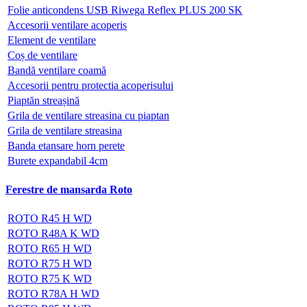
Folie anticondens USB Riwega Reflex PLUS 200 SK
Accesorii ventilare acoperis
Element de ventilare
Coș de ventilare
Bandă ventilare coamă
Accesorii pentru protectia acoperisului
Piaptăn streașină
Grila de ventilare streasina cu piaptan
Grila de ventilare streasina
Banda etansare horn perete
Burete expandabil 4cm
Ferestre de mansarda Roto
ROTO R45 H WD
ROTO R48A K WD
ROTO R65 H WD
ROTO R75 H WD
ROTO R75 K WD
ROTO R78A H WD