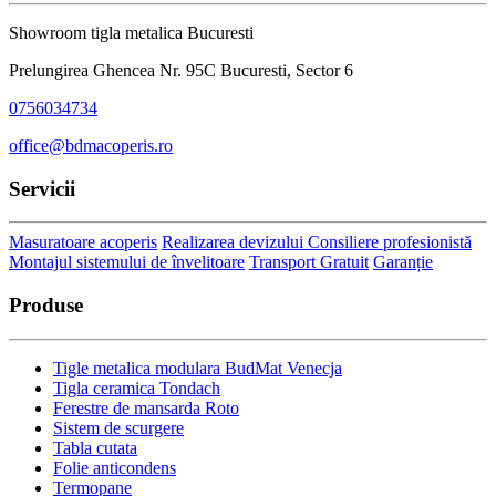
Showroom tigla metalica Bucuresti
Prelungirea Ghencea Nr. 95C Bucuresti, Sector 6
0756034734
office@bdmacoperis.ro
Servicii
Masuratoare acoperis
Realizarea devizului
Consiliere profesionistă
Montajul sistemului de învelitoare
Transport Gratuit
Garanție
Produse
Tigle metalica modulara BudMat Venecja
Tigla ceramica Tondach
Ferestre de mansarda Roto
Sistem de scurgere
Tabla cutata
Folie anticondens
Termopane