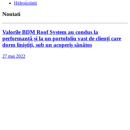
Hidroizolatii
Noutati
Valorile BDM Roof System au condus la
performanță și la un portofoliu vast de clienți care
dorm liniștiți, sub un acoperiș sănătos
27 mai 2022