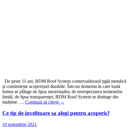
De peste 11 ani, BDM Roof System comercializează țiglă metalică
și construiește acoperișuri durabile. Într-un domeniu în care toată
lumea se plânge de lipsa meseriașilor, de nerespectarea termenelor
limită, de lipsa transparenței, BDM Roof System se distinge din
mulțime. …
Continuă să citești
→
Ce tip de invelitoare sa alegi pentru acoperis?
10 noiembrie 2021