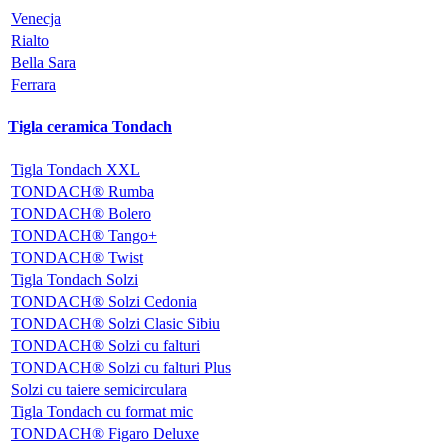
Venecja
Rialto
Bella Sara
Ferrara
Tigla ceramica Tondach
Tigla Tondach XXL
TONDACH® Rumba
TONDACH® Bolero
TONDACH® Tango+
TONDACH® Twist
Tigla Tondach Solzi
TONDACH® Solzi Cedonia
TONDACH® Solzi Clasic Sibiu
TONDACH® Solzi cu falturi
TONDACH® Solzi cu falturi Plus
Solzi cu taiere semicirculara
Tigla Tondach cu format mic
TONDACH® Figaro Deluxe