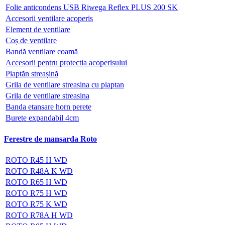
Folie anticondens USB Riwega Reflex PLUS 200 SK
Accesorii ventilare acoperis
Element de ventilare
Coș de ventilare
Bandă ventilare coamă
Accesorii pentru protectia acoperisului
Piaptăn streașină
Grila de ventilare streasina cu piaptan
Grila de ventilare streasina
Banda etansare horn perete
Burete expandabil 4cm
Ferestre de mansarda Roto
ROTO R45 H WD
ROTO R48A K WD
ROTO R65 H WD
ROTO R75 H WD
ROTO R75 K WD
ROTO R78A H WD