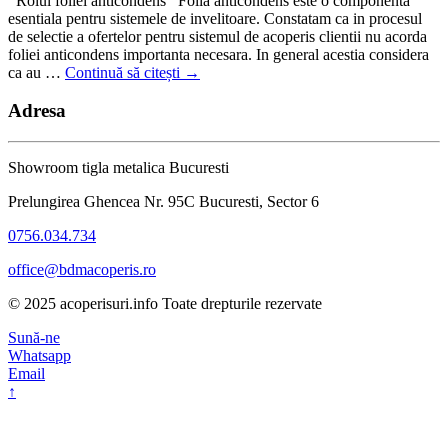
Rolul foliei anticondens Folia anticondens este o componenta
esentiala pentru sistemele de invelitoare. Constatam ca in procesul
de selectie a ofertelor pentru sistemul de acoperis clientii nu acorda
foliei anticondens importanta necesara. In general acestia considera
ca au …
Continuă să citești
→
Adresa
Showroom tigla metalica Bucuresti
Prelungirea Ghencea Nr. 95C Bucuresti, Sector 6
0756.034.734
office@bdmacoperis.ro
© 2025 acoperisuri.info Toate drepturile rezervate
Sună-ne
Whatsapp
Email
↑