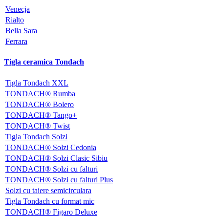
Venecja
Rialto
Bella Sara
Ferrara
Tigla ceramica Tondach
Tigla Tondach XXL
TONDACH® Rumba
TONDACH® Bolero
TONDACH® Tango+
TONDACH® Twist
Tigla Tondach Solzi
TONDACH® Solzi Cedonia
TONDACH® Solzi Clasic Sibiu
TONDACH® Solzi cu falturi
TONDACH® Solzi cu falturi Plus
Solzi cu taiere semicirculara
Tigla Tondach cu format mic
TONDACH® Figaro Deluxe