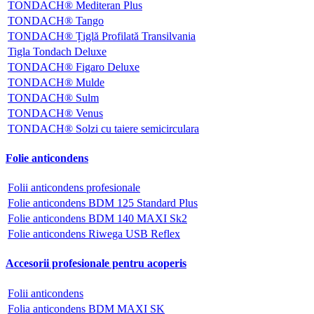
TONDACH® Mediteran Plus
TONDACH® Tango
TONDACH® Țiglă Profilată Transilvania
Tigla Tondach Deluxe
TONDACH® Figaro Deluxe
TONDACH® Mulde
TONDACH® Sulm
TONDACH® Venus
TONDACH® Solzi cu taiere semicirculara
Folie anticondens
Folii anticondens profesionale
Folie anticondens BDM 125 Standard Plus
Folie anticondens BDM 140 MAXI Sk2
Folie anticondens Riwega USB Reflex
Accesorii profesionale pentru acoperis
Folii anticondens
Folia anticondens BDM MAXI SK