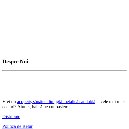
Despre Noi
Vrei un
acoperiș sănătos din țiglă metalică sau tablă
la cele mai mici
costuri? Atunci, hai să ne cunoaștem!
Distribuie
Politica de Retur