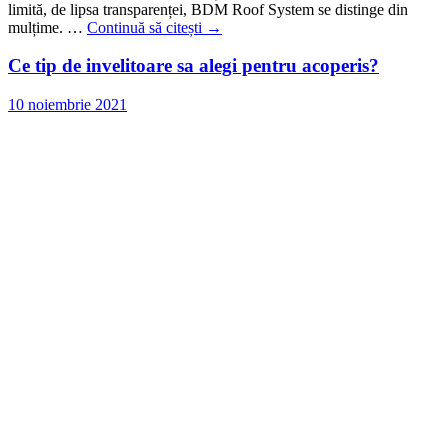
limită, de lipsa transparenței, BDM Roof System se distinge din
mulțime. …
Continuă să citești
→
Ce tip de invelitoare sa alegi pentru acoperis?
10 noiembrie 2021