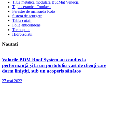
Tigle metalica modulara BudMat Venecja
Tigla ceramica Tondach
Ferestre de mansarda Roto
Sistem de scurgere
Tabla cutata
Folie anticondens
Termopane
Hidroizolatii
Noutati
Valorile BDM Roof System au condus la
performanță și la un portofoliu vast de clienți care
dorm liniștiți, sub un acoperiș sănătos
27 mai 2022