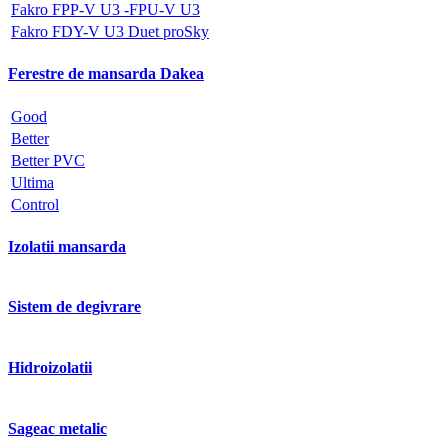
Fakro FPP-V U3 -FPU-V U3
Fakro FDY-V U3 Duet proSky
Ferestre de mansarda Dakea
Good
Better
Better PVC
Ultima
Control
Izolatii mansarda
Sistem de degivrare
Hidroizolatii
Sageac metalic