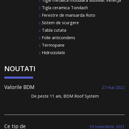
Tigle metalica modulara BudMat Venecja
Tigla ceramica Tondach
Ferestre de mansarda Roto
Sistem de scurgere
Tabla cutata
Folie anticondens
Termopane
Hidroizolatii
NOUTATI
Valorile BDM
27 mai 2022
Roof System au
De peste 11 ani, BDM Roof System
condus la
comercializează țiglă metalică și construiește
performanță și la
acoperișuri durabile. Într-un domeniu în care
un portofoliu
toată lumea se plânge de lipsa meseriașilor, de
vast de clienți
nerespectarea termenelor limită, de lipsa
care dorm
liniștiți, sub un
transparenței, BDM Roof System se distinge din
Ce tip de
10 noiembrie 2021