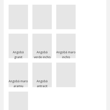
Angobă
Angobă
Angobă maro
granit
verde inchis
inchis
Angobă maro
Angobă
aramiu
antracit
Natur