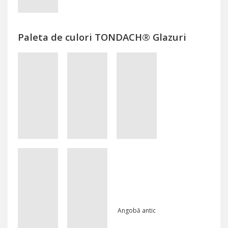
Paleta de culori TONDACH® Glazuri
Angobă rosu
Angobă alba
Angobă antic
nisip
Angobă antic