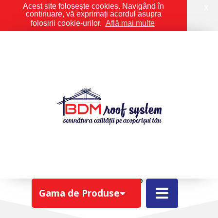
Acest site folosește cookies. Navigând în
X
continuare, vă exprimați acordul asupra
folosirii cookie-urilor.
Află mai multe
ACCESORII VENTILARE
ACOPERIS
Gama de Produse