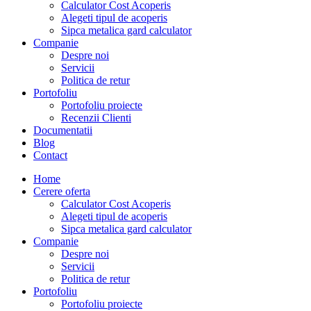
Calculator Cost Acoperis
Alegeti tipul de acoperis
Sipca metalica gard calculator
Companie
Despre noi
Servicii
Politica de retur
Portofoliu
Portofoliu proiecte
Recenzii Clienti
Documentatii
Blog
Contact
Home
Cerere oferta
Calculator Cost Acoperis
Alegeti tipul de acoperis
Sipca metalica gard calculator
Companie
Despre noi
Servicii
Politica de retur
Portofoliu
Portofoliu proiecte