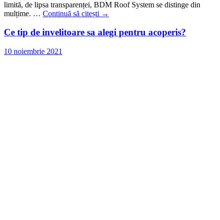
limită, de lipsa transparenței, BDM Roof System se distinge din
mulțime. …
Continuă să citești
→
Ce tip de invelitoare sa alegi pentru acoperis?
10 noiembrie 2021