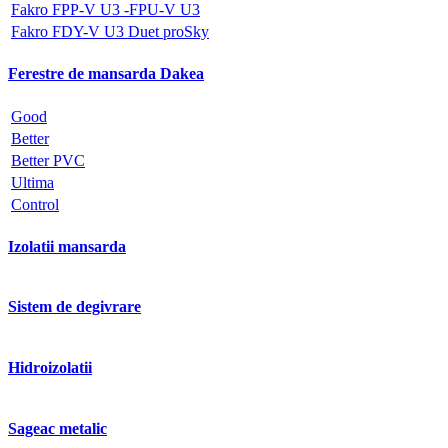
Fakro FPP-V U3 -FPU-V U3
Fakro FDY-V U3 Duet proSky
Ferestre de mansarda Dakea
Good
Better
Better PVC
Ultima
Control
Izolatii mansarda
Sistem de degivrare
Hidroizolatii
Sageac metalic