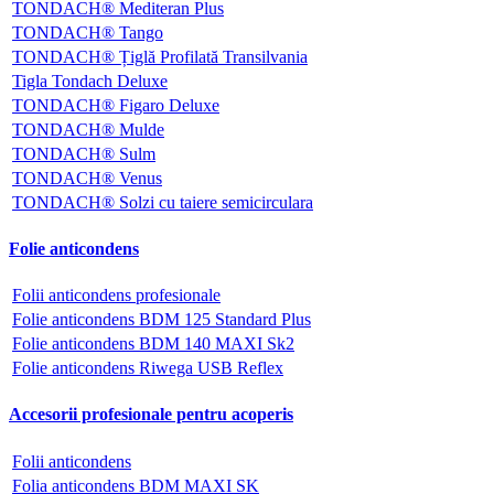
TONDACH® Mediteran Plus
TONDACH® Tango
TONDACH® Țiglă Profilată Transilvania
Tigla Tondach Deluxe
TONDACH® Figaro Deluxe
TONDACH® Mulde
TONDACH® Sulm
TONDACH® Venus
TONDACH® Solzi cu taiere semicirculara
Folie anticondens
Folii anticondens profesionale
Folie anticondens BDM 125 Standard Plus
Folie anticondens BDM 140 MAXI Sk2
Folie anticondens Riwega USB Reflex
Accesorii profesionale pentru acoperis
Folii anticondens
Folia anticondens BDM MAXI SK