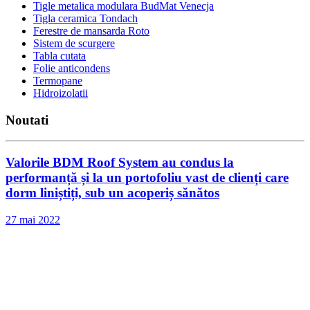
Tigle metalica modulara BudMat Venecja
Tigla ceramica Tondach
Ferestre de mansarda Roto
Sistem de scurgere
Tabla cutata
Folie anticondens
Termopane
Hidroizolatii
Noutati
Valorile BDM Roof System au condus la
performanță și la un portofoliu vast de clienți care
dorm liniștiți, sub un acoperiș sănătos
27 mai 2022