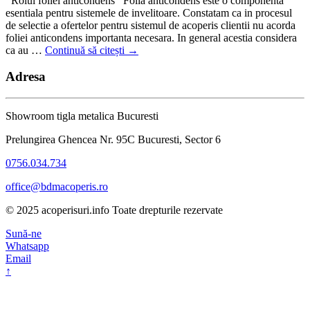
Rolul foliei anticondens Folia anticondens este o componenta
esentiala pentru sistemele de invelitoare. Constatam ca in procesul
de selectie a ofertelor pentru sistemul de acoperis clientii nu acorda
foliei anticondens importanta necesara. In general acestia considera
ca au …
Continuă să citești
→
Adresa
Showroom tigla metalica Bucuresti
Prelungirea Ghencea Nr. 95C Bucuresti, Sector 6
0756.034.734
office@bdmacoperis.ro
© 2025 acoperisuri.info Toate drepturile rezervate
Sună-ne
Whatsapp
Email
↑