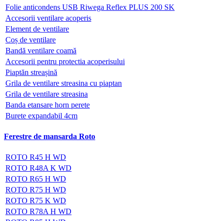
Folie anticondens USB Riwega Reflex PLUS 200 SK
Accesorii ventilare acoperis
Element de ventilare
Coș de ventilare
Bandă ventilare coamă
Accesorii pentru protectia acoperisului
Piaptăn streașină
Grila de ventilare streasina cu piaptan
Grila de ventilare streasina
Banda etansare horn perete
Burete expandabil 4cm
Ferestre de mansarda Roto
ROTO R45 H WD
ROTO R48A K WD
ROTO R65 H WD
ROTO R75 H WD
ROTO R75 K WD
ROTO R78A H WD