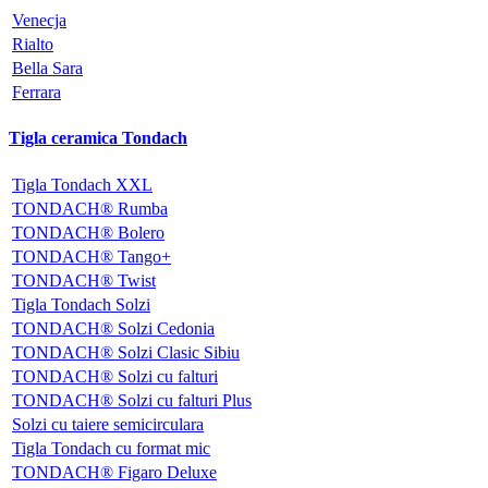
Venecja
Rialto
Bella Sara
Ferrara
Tigla ceramica Tondach
Tigla Tondach XXL
TONDACH® Rumba
TONDACH® Bolero
TONDACH® Tango+
TONDACH® Twist
Tigla Tondach Solzi
TONDACH® Solzi Cedonia
TONDACH® Solzi Clasic Sibiu
TONDACH® Solzi cu falturi
TONDACH® Solzi cu falturi Plus
Solzi cu taiere semicirculara
Tigla Tondach cu format mic
TONDACH® Figaro Deluxe