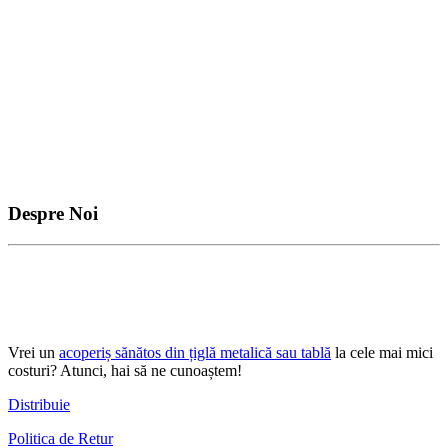
Despre Noi
Vrei un
acoperiș sănătos din țiglă metalică sau tablă
la cele mai mici
costuri? Atunci, hai să ne cunoaștem!
Distribuie
Politica de Retur